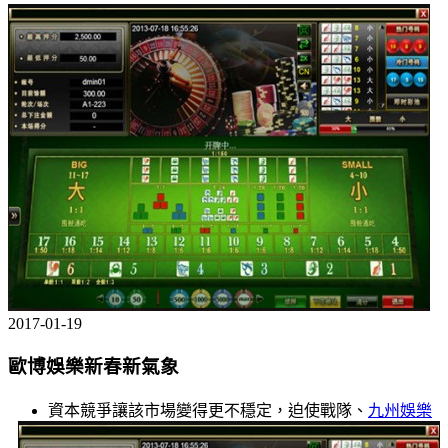
2017-01-19
歐博娛樂新春新氣象
資本競爭讓該市場變得更不穩定，迫使戰隊、
九州娛樂