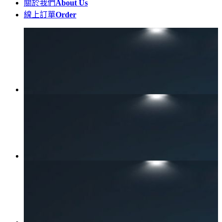
關於我們
About Us
線上訂單
Order