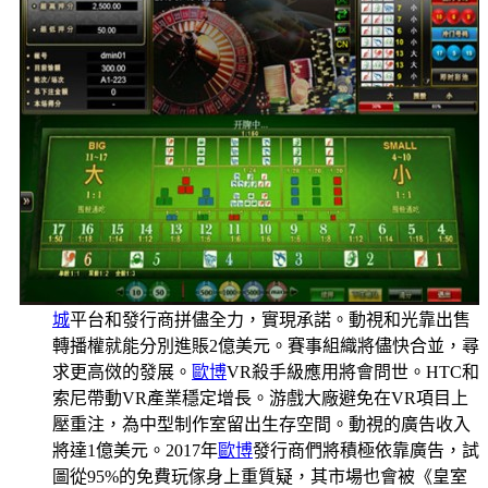
城
平台和發行商拼儘全力，實現承諾。動視和光靠出售
轉播權就能分別進賬2億美元。賽事組織將儘快合並，尋
求更高傚的發展。
歐博
VR殺手級應用將會問世。HTC和
索尼帶動VR產業穩定增長。游戲大廠避免在VR項目上
壓重注，為中型制作室留出生存空間。動視的廣告收入
將達1億美元。2017年
歐博
發行商們將積極依靠廣告，試
圖從95%的免費玩傢身上重質疑，其市場也會被《皇室