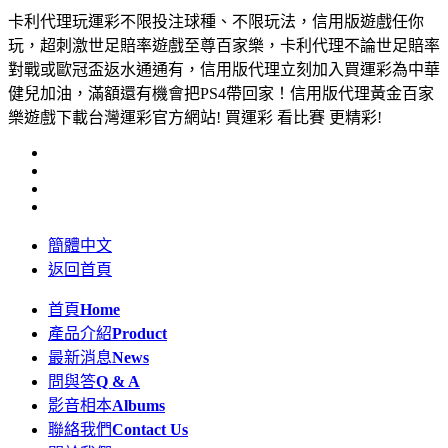
卡利代理玩運彩不限投注球種、不限玩法，信用版遊戲任你
玩，超刺激世足賠率遊戲至尊百家樂，卡利代理不論世足賠率
對戰或歐冠盃返水通通有，信用版代理立刻加入買運彩為中華
健兒加油，滿額還有機會把PS4帶回家！信用版代理黃金百家
樂遊戲下載台灣運彩官方網站! 買運彩 看比賽 更精彩!
簡體中文
返回首頁
首頁
Home
產品介紹
Product
最新消息
News
問與答
Q & A
影音相本
Albums
聯絡我們
Contact Us