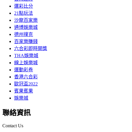
運彩比分
21點玩法
沙龍百家樂
通博娛樂城
德州撲克
百家樂賺錢
六合彩即時開獎
THA娛樂城
線上娛樂城
運動彩卷
香港六合彩
歐冠盃2022
賓果賓果
娛樂城
聯絡資訊
Contact Us