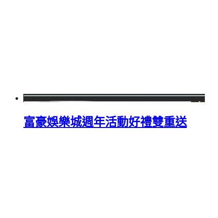
富豪娛樂城週年活動好禮雙重送