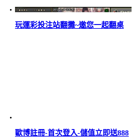
玩運彩投注站翻攤~邀您一起翻桌
歐博註冊-首次登入-儲值立即送888