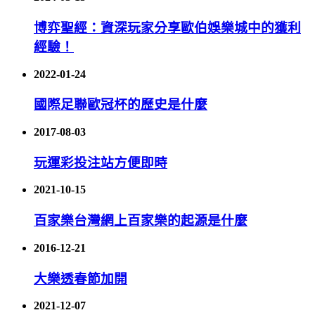
博弈聖經：資深玩家分享歐伯娛樂城中的獲利
經驗！
2022-01-24
國際足聯歐冠杯的歷史是什麼
2017-08-03
玩運彩投注站方便即時
2021-10-15
百家樂台灣網上百家樂的起源是什麼
2016-12-21
大樂透春節加開
2021-12-07