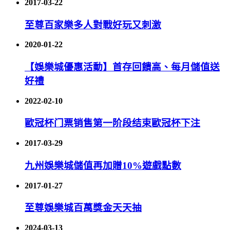
2017-03-22
至尊百家樂多人對戰好玩又刺激
2020-01-22
【娛樂城優惠活動】首存回饋高、每月儲值送
好禮
2022-02-10
歐冠杯门票销售第一阶段结束歐冠杯下注
2017-03-29
九州娛樂城儲值再加贈10%遊戲點數
2017-01-27
至尊娛樂城百萬獎金天天抽
2024-03-13