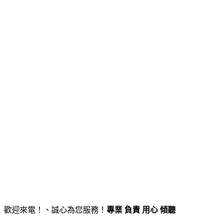
歡迎來電！、誠心為您服務！
專業 負責 用心 傾聽