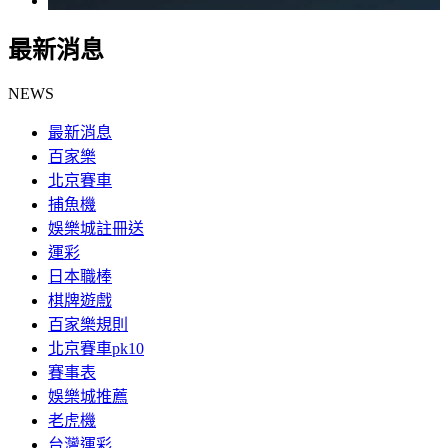
最新消息
NEWS
最新消息
百家樂
北京賽車
捕魚機
娛樂城註冊送
運彩
日本職棒
棋牌遊戲
百家樂規則
北京賽車pk10
賽事表
娛樂城推薦
老虎機
台灣運彩