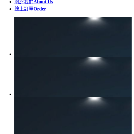
關於我們
About Us
線上訂單
Order