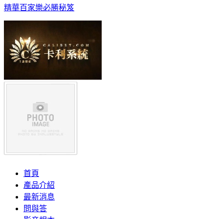
精華百家樂必勝秘笈
首頁
產品介紹
最新消息
問與答