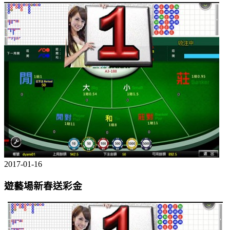
2017-01-16
遊藝場新春送彩金